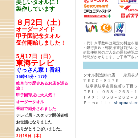
美しいタオルに！
製作しています
８月2日（土）
オーダーメイド
甲子園記念タオル
受付開始しました！
・代引き手数料は規定の料金を頂
・銀行振込・郵便振替は前払い
※郵便振替のご入金の通知確認
5月17日（日）
時間がかかります。ご了承下さ
東海テレビ
ぐっさん家！番組
タオル製造卸の店 糸秀株
16時45分～17時
〒５００－８１７５
岐阜市で歴史あるお店を巡る
岐阜県岐阜市長住町６丁目５
旅！
ＴＥＬ： ０５８－２６３－１
甲子園球児に大人気！
ＦＡＸ： ０５８－２６２－３
オーダータオル
Ｅ－ｍａｉｌ：
shopmaste
番組で紹介されました
テレビ局・スタッフ関係者様
お世話になりました
ありがとうございました。
3月19日（木）