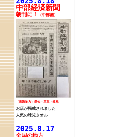
2025.8.18
中部経済新聞
朝刊に！
（中部圏）
（東海地方）愛知・三重・岐阜
お店が掲載されました
人気の球児タオル
2025.8.17
全国の
地方