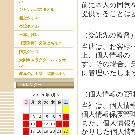
ル
前に本人の同意
ジャンボバスタオル
提供することは
極上タオル
今治タオル
（委託先の監督
日本手拭い
【選挙用】必勝はちまき
当店は、お客様
防災グッズ
上、個人情報の
大判キャラクターバスタオ
す。その場合、
ル！
に管理いたしま
岐阜のお土産 武将タオル
カレンダー
（個人情報の管
＜
2026年8月
＞
日
月
火
水
木
金
土
当社は、個人情
1
個人情報保護管
2
3
4
5
6
7
8
また、個人情報
9
10
11
12
13
14
15
かりした個人情
16
17
18
19
20
21
22