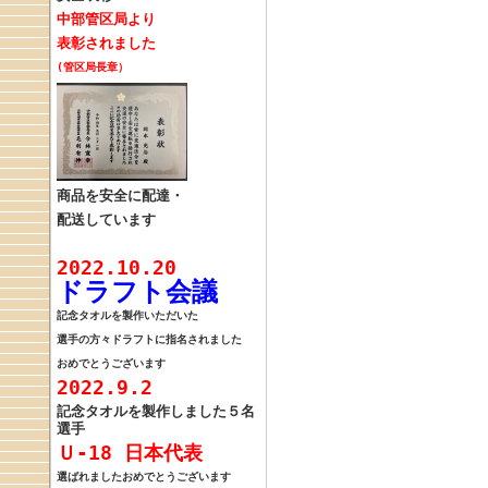
中部管区局
より
表彰されました
(管区局長章）
商品を安全に配達・
配送しています
2022.10.20
ドラフト会議
記念タオルを製作
いただいた
選手の方々
ドラフトに指名
されました
おめでとうございます
2022.9.2
記念タオルを製作しました
５名
選手
Ｕ‐18 日本代表
選ばれました
おめでとうございます