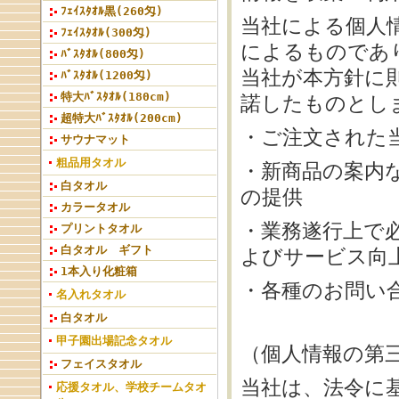
ﾌｪｲｽﾀｵﾙ黒(260匁)
当社による個人
ﾌｪｲｽﾀｵﾙ(300匁)
によるものであ
ﾊﾞｽﾀｵﾙ(800匁)
当社が本方針に
ﾊﾞｽﾀｵﾙ(1200匁)
特大ﾊﾞｽﾀｵﾙ(180cm)
諾したものとし
超特大ﾊﾞｽﾀｵﾙ(200cm)
・ご注文された
サウナマット
粗品用タオル
・新商品の案内
白タオル
の提供
カラータオル
・業務遂行上で
プリントタオル
白タオル ギフト
よびサービス向
1本入り化粧箱
・各種のお問い
名入れタオル
白タオル
甲子園出場記念タオル
（個人情報の第
フェイスタオル
当社は、法令に
応援タオル、学校チームタオ