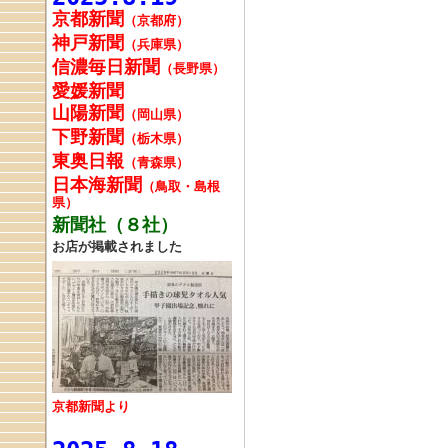
京都新聞
（京都府）
神戸新聞
（兵庫県）
信濃毎日新聞
（長野県）
愛媛新聞
山陽新聞
（岡山県）
下野新聞
（栃木県）
東奥日報
（青森県）
日本海新聞
（鳥取・島根
県）
新聞社（８社）
お店が掲載されました
京都新聞より