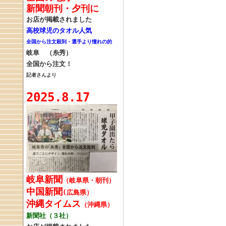
新聞朝刊・夕刊に
お店が掲載されました
高校球児のタオル人気
全国から注文殺到・選手より憧れの的
岐阜 （糸秀）
全国から注文！
記者さんより
2025.8.17
岐阜新聞
（岐阜県・朝刊）
中国新聞
(広島県）
沖縄タイムス
（沖縄県）
新聞社（３社）