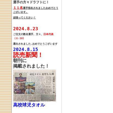
選手の方々
ドラフトに！
１１
名
選手指名されました
おめでとう
ございます。
頑張ってください！
2024.8.23
ご注文の
数名選手、方々、
日本代表
（Ｕ-18)
選出されました.
おめでとうございます
2024.8.15
読売新聞！
朝刊に
掲載されました！
高校球児タオル