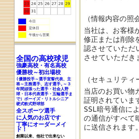
23
24
25
26
27
28
29
30
31
（情報内容の照
今日
定休日
当社は、お客様
午後から営業
修正または削除
認させていただ
させていただき
全国の高校
球児
強豪高校
・
有名高校
優勝校～初出場校
（セキュリティ
(優勝投手～選手宣誓代表、主
将～主務選手、志す選手,～３
年間頑張った選手・社会人野
当店のお買い物
球・日本代表選手・五輪選手ま
証明されていま
で
）ボーイズ・リトルシニア
硬式軟式野球部
SSL暗号通信
全スポーツ選手
に人気のお店です
の通信がすべて
丁寧にオーダーメイ
に送信されます
ド！
創業以来、他社で出来ない