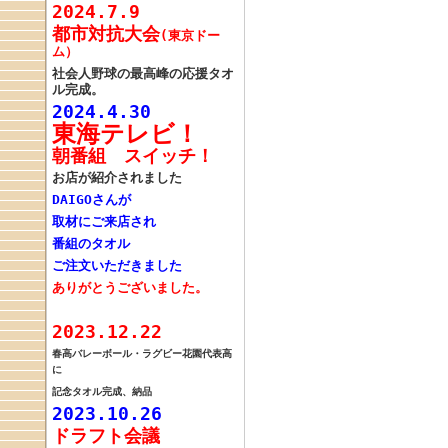
2024.7.9
都市対抗大会
(東京ドー
ム）
社会人野球の
最高峰の応援タオ
ル
完成。
2024.4.30
東海テレビ！
朝番組 スイッチ！
お店が紹介されました
DAIGOさんが
取材にご来店
され
番組のタオル
ご注文いただきました
ありがとうございました。
2023.12.22
春高バレーボール・
ラグビー花園代表高
に
記念タオル完成、納品
2023.10.26
ドラフト会議