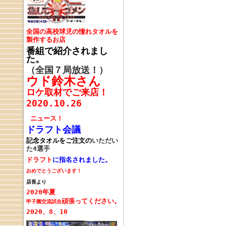
全国の高校球児の憧れタオルを
製作するお店
番組で紹介されまし
た。
（全国７局放送！）
ウド鈴木さん
ロケ取材でご来店！
2020.10.26
ニュース！
ドラフト会議
記念タオルをご注文の
いただい
た4選手
ドラフト
に指名されました。
おめでとうございます！
店長より
2020年夏
頑張ってください。
甲子園交流試合
2020、8、10