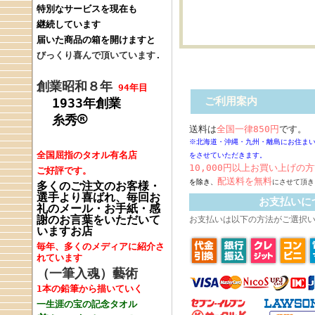
特別なサービスを現在も
継続しています
届いた商品の箱を開けますと
びっくり喜んで頂いています.
創業昭和８年
94年目
ご利用案内
1933年創業
®
糸秀
送料は
全国一律850円
です。
※北海道・沖縄・九州・離島にお住ま
全国屈指のタオル
有名店
をさせていただきます。
10,000円以上お買い上げの方
ご好評です。
配送料
を無料
を除き、
にさせて頂き
多くのご注文のお客様・
選手より喜ばれ、毎回
お
お支払いに
礼のメール・お手紙・感
謝のお言葉をいただいて
お支払いは以下の方法がご選択
いますお店
毎年、多くの
メディアに紹介さ
れています
（一筆入魂）藝術
1本の鉛筆
から
描いていく
一生涯の宝の
記念タオル