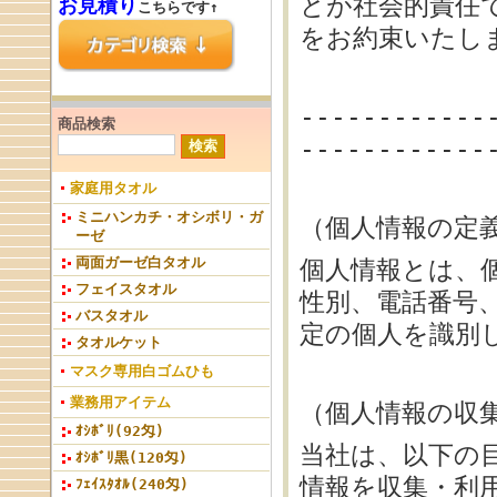
とが社会的責任
お見積り
こちらです↑
をお約束いたし
------------
商品検索
------------
家庭用タオル
ミニハンカチ・オシボリ・ガ
（個人情報の定
ーゼ
両面ガーゼ白タオル
個人情報とは、
フェイスタオル
性別、電話番号
バスタオル
定の個人を識別
タオルケット
マスク専用白ゴムひも
業務用アイテム
（個人情報の収
ｵｼﾎﾞﾘ(92匁)
当社は、以下の
ｵｼﾎﾞﾘ黒(120匁)
情報を収集・利
ﾌｪｲｽﾀｵﾙ(240匁)