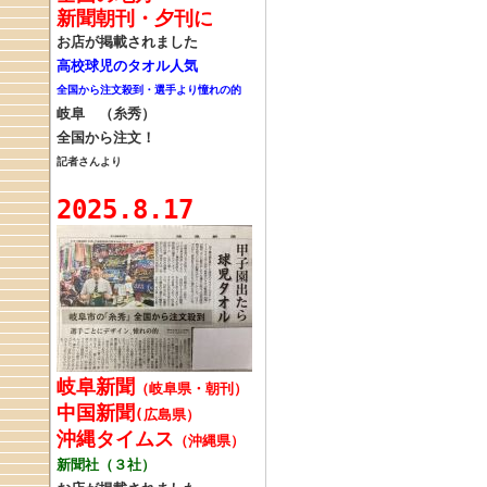
新聞朝刊・夕刊に
お店が掲載されました
高校球児のタオル人気
全国から注文殺到・選手より憧れの的
岐阜 （糸秀）
全国から注文！
記者さんより
2025.8.17
岐阜新聞
（岐阜県・朝刊）
中国新聞
(広島県）
沖縄タイムス
（沖縄県）
新聞社（３社）