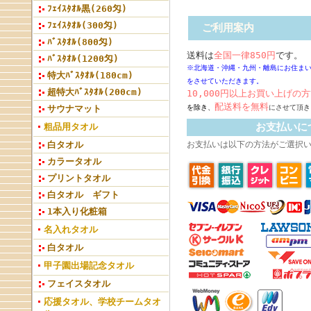
ﾌｪｲｽﾀｵﾙ黒(260匁)
ﾌｪｲｽﾀｵﾙ(300匁)
ご利用案内
ﾊﾞｽﾀｵﾙ(800匁)
送料は
全国一律850円
です。
ﾊﾞｽﾀｵﾙ(1200匁)
※北海道・沖縄・九州・離島にお住ま
特大ﾊﾞｽﾀｵﾙ(180cm)
をさせていただきます。
超特大ﾊﾞｽﾀｵﾙ(200cm)
10,000円以上お買い上げの方
配送料
を無料
サウナマット
を除き、
にさせて頂き
お支払いに
粗品用タオル
白タオル
お支払いは以下の方法がご選択
カラータオル
プリントタオル
白タオル ギフト
1本入り化粧箱
名入れタオル
白タオル
甲子園出場記念タオル
フェイスタオル
応援タオル、学校チームタオ