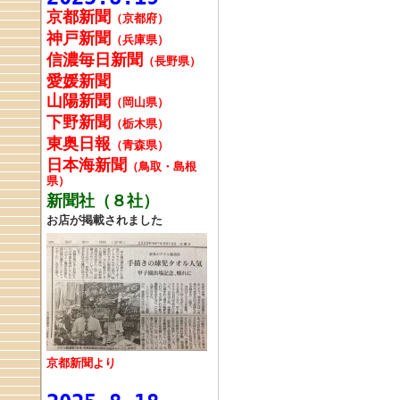
京都新聞
（京都府）
神戸新聞
（兵庫県）
信濃毎日新聞
（長野県）
愛媛新聞
山陽新聞
（岡山県）
下野新聞
（栃木県）
東奥日報
（青森県）
日本海新聞
（鳥取・島根
県）
新聞社（８社）
お店が掲載されました
京都新聞より