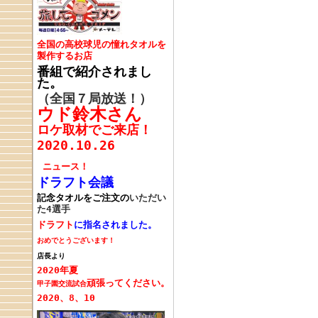
全国の高校球児の憧れタオルを
製作するお店
番組で紹介されまし
た。
（全国７局放送！）
ウド鈴木さん
ロケ取材でご来店！
2020.10.26
ニュース！
ドラフト会議
記念タオルをご注文の
いただい
た4選手
ドラフト
に指名されました。
おめでとうございます！
店長より
2020年夏
頑張ってください。
甲子園交流試合
2020、8、10