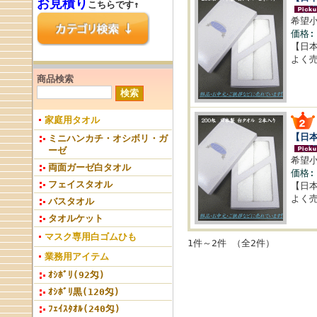
お見積り
こちらです↑
希望
価格
【日
よく
商品検索
家庭用タオル
【日本
ミニハンカチ・オシボリ・ガ
ーゼ
希望
両面ガーゼ白タオル
価格
フェイスタオル
【日
よく
バスタオル
タオルケット
マスク専用白ゴムひも
1件～2件 （全2件）
業務用アイテム
ｵｼﾎﾞﾘ(92匁)
ｵｼﾎﾞﾘ黒(120匁)
ﾌｪｲｽﾀｵﾙ(240匁)