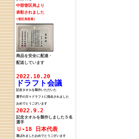
中部管区局
より
表彰されました
(管区局長章）
商品を安全に配達・
配送しています
2022.10.20
ドラフト会議
記念タオルを製作
いただいた
選手の方々
ドラフトに指名
されました
おめでとうございます
2022.9.2
記念タオルを製作しました
５名
選手
Ｕ‐18 日本代表
選ばれました
おめでとうございます