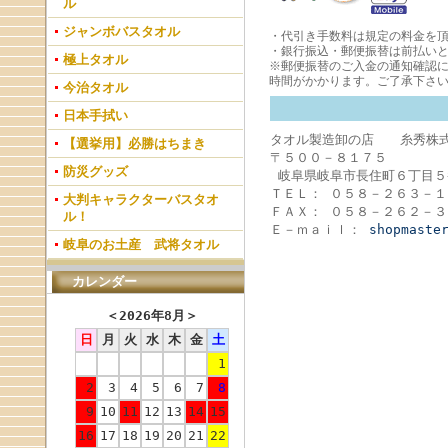
ル
ジャンボバスタオル
・代引き手数料は規定の料金を頂
・銀行振込・郵便振替は前払い
極上タオル
※郵便振替のご入金の通知確認
時間がかかります。ご了承下さ
今治タオル
日本手拭い
タオル製造卸の店 糸秀株
【選挙用】必勝はちまき
〒５００－８１７５
防災グッズ
岐阜県岐阜市長住町６丁目５
ＴＥＬ： ０５８－２６３－１
大判キャラクターバスタオ
ＦＡＸ： ０５８－２６２－３
ル！
Ｅ－ｍａｉｌ：
shopmaste
岐阜のお土産 武将タオル
カレンダー
＜
2026年8月
＞
日
月
火
水
木
金
土
1
2
3
4
5
6
7
8
9
10
11
12
13
14
15
16
17
18
19
20
21
22