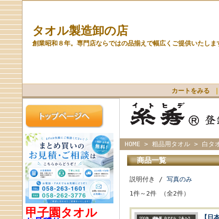
タオル製造卸の店
創業昭和８年。専門店ならではの品揃えで幅広くご提供いたしま
カートをみる
HOME
>
粗品用タオル
> 白タ
商品一覧
説明付き /
写真のみ
1件～2件 （全2件）
甲子園タオル
【日本