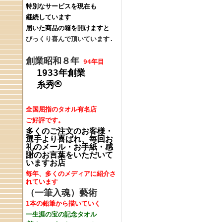
特別なサービスを現在も
継続しています
届いた商品の箱を開けますと
びっくり喜んで頂いています.
創業昭和８年
94年目
1933年創業
®
糸秀
全国屈指のタオル
有名店
ご好評です。
多くのご注文のお客様・
選手より喜ばれ、毎回
お
礼のメール・お手紙・感
謝のお言葉をいただいて
いますお店
毎年、多くの
メディアに紹介さ
れています
（一筆入魂）藝術
1本の鉛筆
から
描いていく
一生涯の宝の
記念タオル