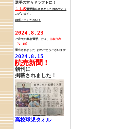
選手の方々
ドラフトに！
１１
名
選手指名されました
おめでとう
ございます。
頑張ってください！
2024.8.23
ご注文の
数名選手、方々、
日本代表
（Ｕ-18)
選出されました.
おめでとうございます
2024.8.15
読売新聞！
朝刊に
掲載されました！
高校球児タオル