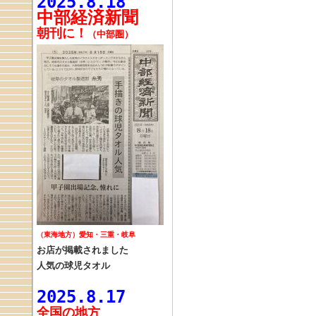
2025.8.18
中部経済新聞
朝刊に！
（中部圏）
（東海地方）愛知・三重・岐阜
お店が掲載されました
人気の球児タオル
2025.8.17
全国の
地方