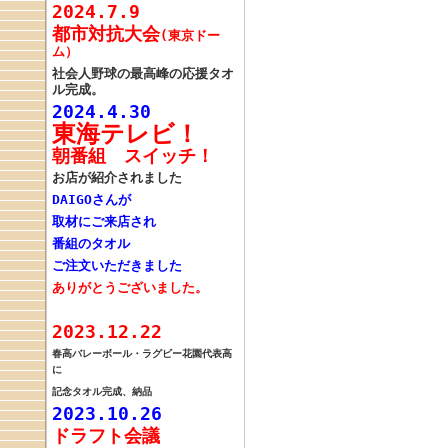
2024.7.9
都市対抗大会
(東京ドー
ム）
社会人野球の
最高峰の応援タオ
ル
完成。
2024.4.30
東海テレビ！
朝番組 スイッチ！
お店が紹介されました
DAIGOさんが
取材にご来店
され
番組のタオル
ご注文いただきました
ありがとうございました。
2023.12.22
春高バレーボール・
ラグビー花園代表高
に
記念タオル完成、納品
2023.10.26
ドラフト会議