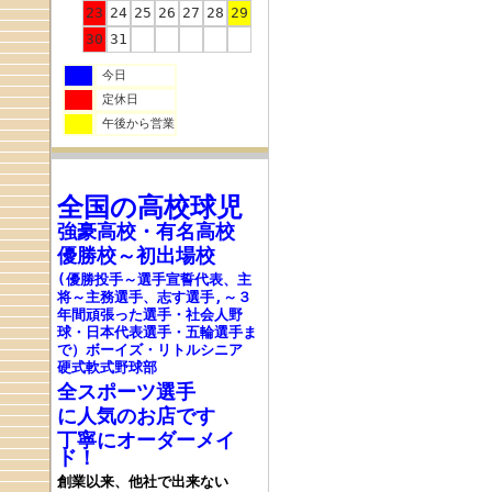
23
24
25
26
27
28
29
30
31
今日
定休日
午後から営業
全国の高校
球児
強豪高校
・
有名高校
優勝校～初出場校
(優勝投手～選手宣誓代表、主
将～主務選手、志す選手,～３
年間頑張った選手・社会人野
球・日本代表選手・五輪選手ま
で
）ボーイズ・リトルシニア
硬式軟式野球部
全スポーツ選手
に人気のお店です
丁寧にオーダーメイ
ド！
創業以来、他社で出来ない