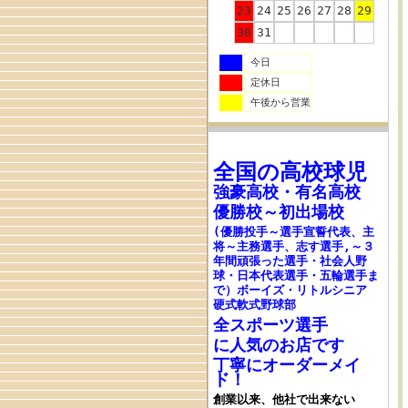
23
24
25
26
27
28
29
30
31
今日
定休日
午後から営業
全国の高校
球児
強豪高校
・
有名高校
優勝校～初出場校
(優勝投手～選手宣誓代表、主
将～主務選手、志す選手,～３
年間頑張った選手・社会人野
球・日本代表選手・五輪選手ま
で
）ボーイズ・リトルシニア
硬式軟式野球部
全スポーツ選手
に人気のお店です
丁寧にオーダーメイ
ド！
創業以来、他社で出来ない