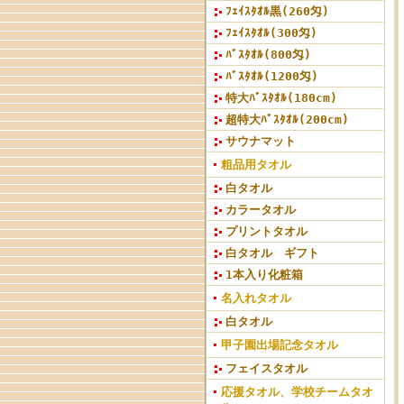
ﾌｪｲｽﾀｵﾙ黒(260匁)
ﾌｪｲｽﾀｵﾙ(300匁)
ﾊﾞｽﾀｵﾙ(800匁)
ﾊﾞｽﾀｵﾙ(1200匁)
特大ﾊﾞｽﾀｵﾙ(180cm)
超特大ﾊﾞｽﾀｵﾙ(200cm)
サウナマット
粗品用タオル
白タオル
カラータオル
プリントタオル
白タオル ギフト
1本入り化粧箱
名入れタオル
白タオル
甲子園出場記念タオル
フェイスタオル
応援タオル、学校チームタオ