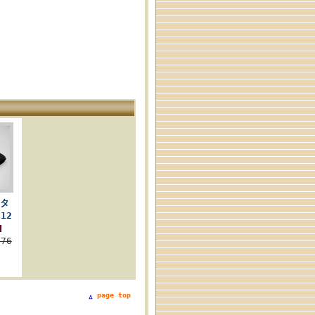
タ
12
676
page top