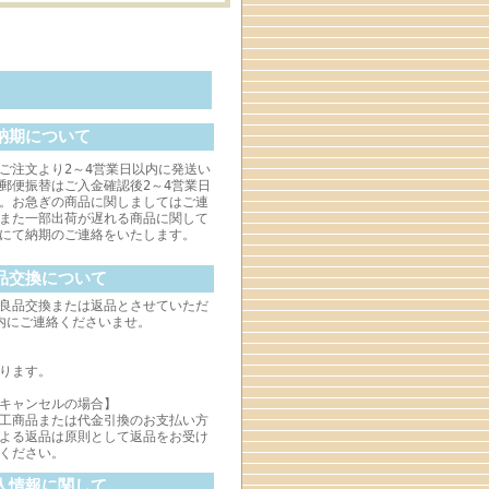
納期について
ご注文より2～4営業日以内に発送い
郵便振替はご入金確認後2～4営業日
。お急ぎの商品に関しましてはご連
また一部出荷が遅れる商品に関して
ルにて納期のご連絡をいたします。
品交換について
良品交換または返品とさせていただ
内にご連絡くださいませ。
ります。
キャンセルの場合】
工商品または代金引換のお支払い方
よる返品は原則として返品をお受け
ください。
人情報に関して