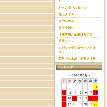
ル
ジャンボバスタオル
極上タオル
今治タオル
日本手拭い
【選挙用】必勝はちまき
防災グッズ
大判キャラクターバスタオ
ル！
岐阜のお土産 武将タオル
カレンダー
＜
2026年8月
＞
日
月
火
水
木
金
土
1
2
3
4
5
6
7
8
9
10
11
12
13
14
15
16
17
18
19
20
21
22