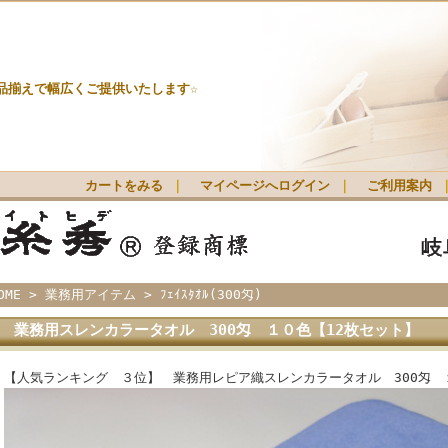
品揃えで幅広くご提供いたします☆
カートをみる
｜
マイページへログイン
｜
ご利用案内
OME
>
業務用アイテム
>
ﾌｪｲｽﾀｵﾙ(300匁)
業務用スレンカラータオル 300匁 １０色【12枚セット】
【人気ランキング ３位】 業務用レピア織スレンカラータオル 300匁 