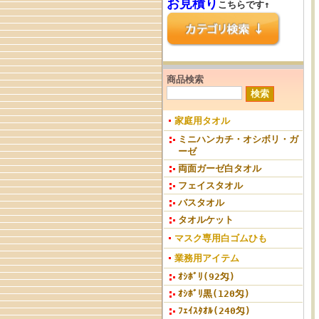
お見積り
こちらです↑
商品検索
家庭用タオル
ミニハンカチ・オシボリ・ガ
ーゼ
両面ガーゼ白タオル
フェイスタオル
バスタオル
タオルケット
マスク専用白ゴムひも
業務用アイテム
ｵｼﾎﾞﾘ(92匁)
ｵｼﾎﾞﾘ黒(120匁)
ﾌｪｲｽﾀｵﾙ(240匁)