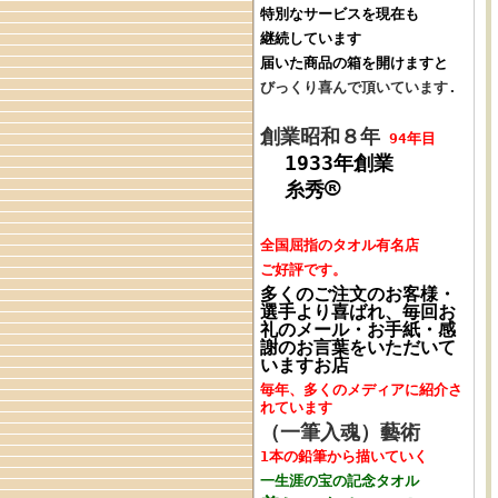
特別なサービスを現在も
継続しています
届いた商品の箱を開けますと
びっくり喜んで頂いています.
創業昭和８年
94年目
1933年創業
®
糸秀
全国屈指のタオル
有名店
ご好評です。
多くのご注文のお客様・
選手より喜ばれ、毎回
お
礼のメール・お手紙・感
謝のお言葉をいただいて
いますお店
毎年、多くの
メディアに紹介さ
れています
（一筆入魂）藝術
1本の鉛筆
から
描いていく
一生涯の宝の
記念タオル