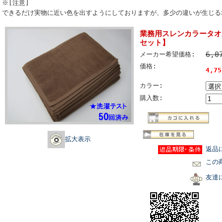
※[注意]
できるだけ実物に近い色を出すようにしておりますが、多少の違いが生じる
業務用スレンカラータオル
セット】
6,0
メーカー希望価格:
価格:
4,7
カラー:
購入数:
拡大表示
返品
この
友達