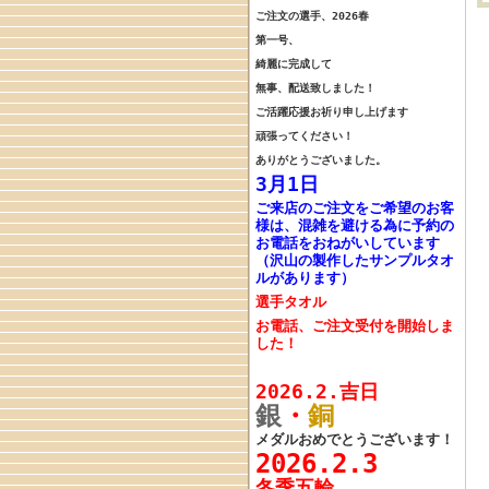
ご注文の選手、
2026春
第一号、
綺麗に完成して
無事、配送致しました！
ご活躍応援お祈り申し上げます
頑張ってください！
ありがとうございました。
3月1日
ご来店のご注文をご希望のお客
様は、混雑を避ける為に予約の
お電話をおねがいしています
（沢山の製作したサンプルタオ
ルがあります）
選手タオル
お電話、ご注文受付を開始しま
した！
2026.2.吉日
銀
・
銅
メダルおめでとうございます！
2026.2.3
冬季五輪