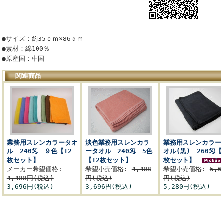
●サイズ：約35ｃｍ×86ｃｍ
●素材：綿100％
●原産国：中国
関連商品
業務用スレンカラータオ
淡色業務用スレンカラ
業務用スレンカラー
ル 240匁 ９色【12
ータオル 240匁 5色
オル(黒) 260匁【
枚セット】
【12枚セット】
枚セット】
メーカー希望価格:
希望小売価格:
4,488
希望小売価格:
5,
4,488円(税込)
円(税込)
円(税込)
3,696円(税込)
3,696円(税込)
5,280円(税込)