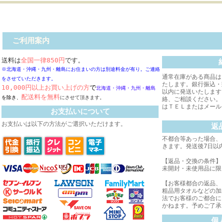
ご利用案内
送料は
全国一律850円
です。
※北海道・沖縄・九州・離島にお住まいの方は別途料金が有り。
ご連絡
通常在庫がある商品は
をさせていただきます。
たします。銀行振込・
10,000円以上お買い上げの方
で
北海道・沖縄・
九州・離島
以内に発送いたします
配送料
を無料
を除き、
にさせて頂きます。
絡、ご相談ください。
はＴＥＬまたはメー
お支払いについて
お支払いは以下の方法がご選択いただけます。
返
不都合等あった場合、
きます。発送後7日以
【返品・交換の条件】
未開封・未使用品に限
【お客様都合の返品、
粗品用タオルなどの加
法でお客様のご都合に
かねます。予めご了承
個