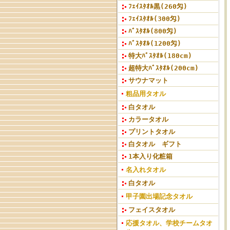
ﾌｪｲｽﾀｵﾙ黒(260匁)
ﾌｪｲｽﾀｵﾙ(300匁)
ﾊﾞｽﾀｵﾙ(800匁)
ﾊﾞｽﾀｵﾙ(1200匁)
特大ﾊﾞｽﾀｵﾙ(180cm)
超特大ﾊﾞｽﾀｵﾙ(200cm)
サウナマット
粗品用タオル
白タオル
カラータオル
プリントタオル
白タオル ギフト
1本入り化粧箱
名入れタオル
白タオル
甲子園出場記念タオル
フェイスタオル
応援タオル、学校チームタオ