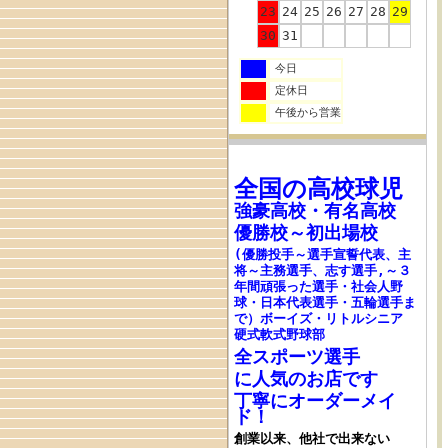
23
24
25
26
27
28
29
30
31
今日
定休日
午後から営業
全国の高校
球児
強豪高校
・
有名高校
優勝校～初出場校
(優勝投手～選手宣誓代表、主
将～主務選手、志す選手,～３
年間頑張った選手・社会人野
球・日本代表選手・五輪選手ま
で
）ボーイズ・リトルシニア
硬式軟式野球部
全スポーツ選手
に人気のお店です
丁寧にオーダーメイ
ド！
創業以来、他社で出来ない