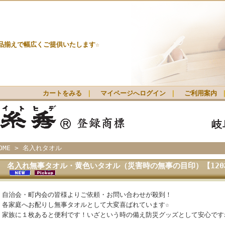
品揃えで幅広くご提供いたします☆
カートをみる
｜
マイページへログイン
｜
ご利用案内
OME
>
名入れタオル
名入れ無事タオル・黄色いタオル（災害時の無事の目印）【120
自治会・町内会の皆様よりご依頼・お問い合わせが殺到！
各家庭へお配りし無事タオルとして大変喜ばれています☆
家族に１枚あると便利です！いざという時の備え防災グッズとして安心です