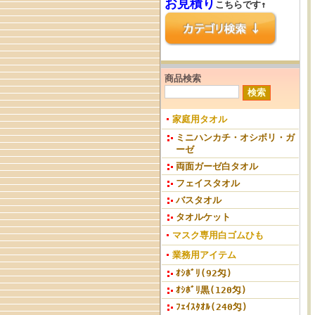
お見積り
こちらです↑
商品検索
家庭用タオル
ミニハンカチ・オシボリ・ガ
ーゼ
両面ガーゼ白タオル
フェイスタオル
バスタオル
タオルケット
マスク専用白ゴムひも
業務用アイテム
ｵｼﾎﾞﾘ(92匁)
ｵｼﾎﾞﾘ黒(120匁)
ﾌｪｲｽﾀｵﾙ(240匁)