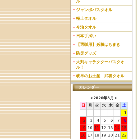
ル
ジャンボバスタオル
極上タオル
今治タオル
日本手拭い
【選挙用】必勝はちまき
防災グッズ
大判キャラクターバスタオ
ル！
岐阜のお土産 武将タオル
カレンダー
＜
2026年8月
＞
日
月
火
水
木
金
土
1
2
3
4
5
6
7
8
9
10
11
12
13
14
15
16
17
18
19
20
21
22