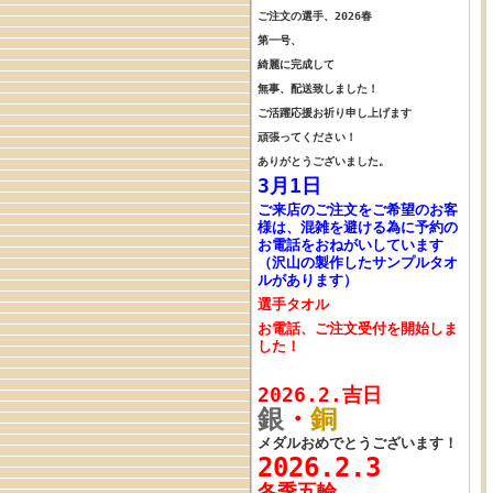
ご注文の選手、
2026春
第一号、
綺麗に完成して
無事、配送致しました！
ご活躍応援お祈り申し上げます
頑張ってください！
ありがとうございました。
3月1日
ご来店のご注文をご希望のお客
様は、混雑を避ける為に予約の
お電話をおねがいしています
（沢山の製作したサンプルタオ
ルがあります）
選手タオル
お電話、ご注文受付を開始しま
した！
2026.2.吉日
銀
・
銅
メダルおめでとうございます！
2026.2.3
冬季五輪