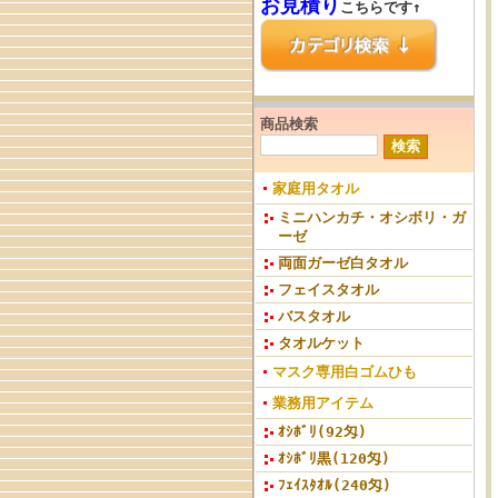
お見積り
こちらです↑
商品検索
家庭用タオル
ミニハンカチ・オシボリ・ガ
ーゼ
両面ガーゼ白タオル
フェイスタオル
バスタオル
タオルケット
マスク専用白ゴムひも
業務用アイテム
ｵｼﾎﾞﾘ(92匁)
ｵｼﾎﾞﾘ黒(120匁)
ﾌｪｲｽﾀｵﾙ(240匁)