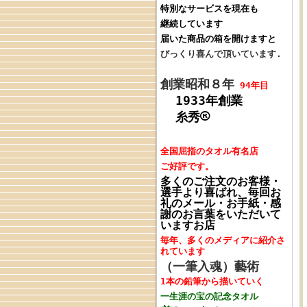
特別なサービスを現在も
継続しています
届いた商品の箱を開けますと
びっくり喜んで頂いています.
創業昭和８年
94年目
1933年創業
®
糸秀
全国屈指のタオル
有名店
ご好評です。
多くのご注文のお客様・
選手より喜ばれ、毎回
お
礼のメール・お手紙・感
謝のお言葉をいただいて
いますお店
毎年、多くの
メディアに紹介さ
れています
（一筆入魂）藝術
1本の鉛筆
から
描いていく
一生涯の宝の
記念タオル