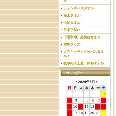
ル
ジャンボバスタオル
極上タオル
今治タオル
日本手拭い
【選挙用】必勝はちまき
防災グッズ
大判キャラクターバスタオ
ル！
岐阜のお土産 武将タオル
カレンダー
＜
2026年8月
＞
日
月
火
水
木
金
土
1
2
3
4
5
6
7
8
9
10
11
12
13
14
15
16
17
18
19
20
21
22