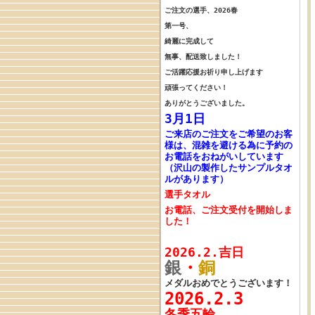
ご注文の選手、
2026春
第一号、
綺麗に完成して
無事、配送致しました！
ご活躍応援お祈り申し上げます
頑張ってください！
ありがとうございました。
3月1日
ご来店のご注文をご希望のお客
様は、混雑を避ける為に予約の
お電話をおねがいしています
（沢山の製作したサンプルタオ
ルがあります）
選手タオル
お電話、ご注文受付を開始しま
した！
2026.2.吉日
銀
・
銅
メダルおめでとうございます！
2026.2.3
冬季五輪