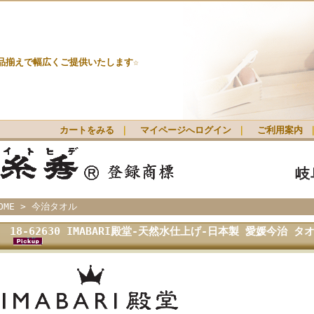
品揃えで幅広くご提供いたします☆
カートをみる
｜
マイページへログイン
｜
ご利用案内
OME
>
今治タオル
18-62630 IMABARI殿堂-天然水仕上げ-日本製 愛媛今治