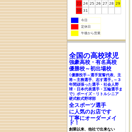
23
24
25
26
27
28
29
30
31
今日
定休日
午後から営業
全国の高校
球児
強豪高校
・
有名高校
優勝校～初出場校
(優勝投手～選手宣誓代表、主
将～主務選手、志す選手,～３
年間頑張った選手・社会人野
球・日本代表選手・五輪選手ま
で
）ボーイズ・リトルシニア
硬式軟式野球部
全スポーツ選手
に人気のお店です
丁寧にオーダーメイ
ド！
創業以来、他社で出来ない