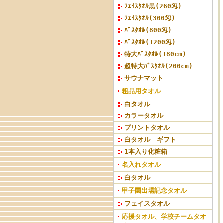
ﾌｪｲｽﾀｵﾙ黒(260匁)
ﾌｪｲｽﾀｵﾙ(300匁)
ﾊﾞｽﾀｵﾙ(800匁)
ﾊﾞｽﾀｵﾙ(1200匁)
特大ﾊﾞｽﾀｵﾙ(180cm)
超特大ﾊﾞｽﾀｵﾙ(200cm)
サウナマット
粗品用タオル
白タオル
カラータオル
プリントタオル
白タオル ギフト
1本入り化粧箱
名入れタオル
白タオル
甲子園出場記念タオル
フェイスタオル
応援タオル、学校チームタオ